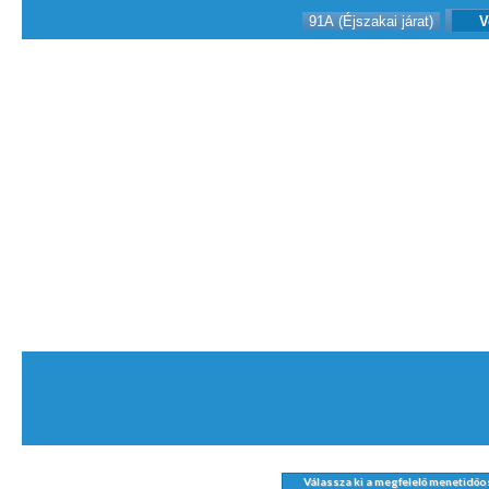
91A (Éjszakai járat)
V
Válassza ki a megfelelő menetidőo