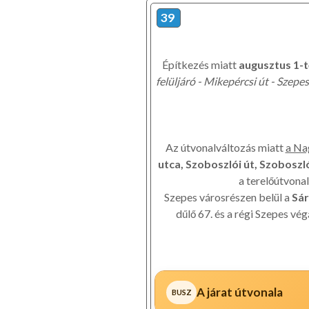
39
Építkezés miatt
augusztus 1-t
felüljáró - Mikepércsi út - Szepes
Az útvonalváltozás miatt
a Na
utca, Szoboszlói út, Szoboszl
a terelőútvona
Szepes városrészen belül a
Sár
dűlő 67. és a régi Szepes v
A járat útvonala