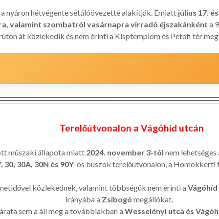
s a nyáron hétvégente sétálóövezetté alakítják. Emiatt
július 17. é
a, valamint szombatról vasárnapra virradó éjszakánként
a 9
rúton át közlekedik és nem érinti a Kisptemplom és Petőfi tér meg
Terelőútvonalon a Vágóhíd utcán
ott műszaki állapota miatt
2024. november 3-tól
nem lehetséges 
Y, 30, 30A, 30N és 90Y
-os buszok terelőútvonalon, a Homokkerti 
netidővel közlekednek, valamint többségük nem érinti a
Vágóhíd
irányába a
Zsibogó
megállókat.
rata sem a áll meg a továbbiakban a
Wesselényi utca és Vágóhíd