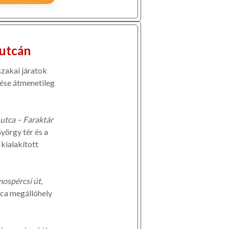
 utcán
szakai járatok
ése átmenetileg
utca – Faraktár
yörgy tér és a
kialakított
ospércsi út,
tca megállóhely