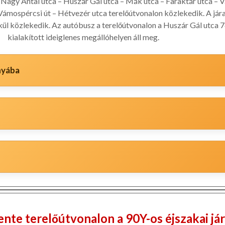
 Nagy Antal utca – Huszár Gál utca – Mák utca – Faraktár utca – 
Vámospércsi út – Hétvezér utca terelőútvonalon közlekedik. A jár
kül közlekedik. Az autóbusz a terelőútvonalon a Huszár Gál utca 7
kialakított ideiglenes megállóhelyen áll meg.
ányába
nte terelőútvonalon a 90Y-os éjszakai jár