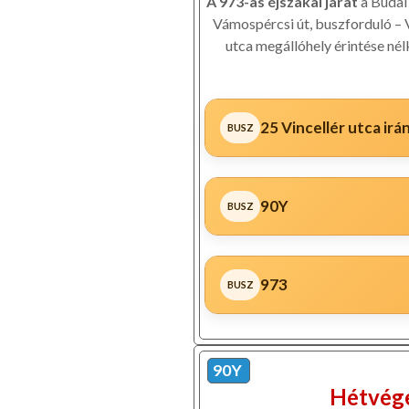
A 973-as éjszakai járat
a Budai
Vámospércsi út, buszforduló – 
utca megállóhely érintése nél
25 Vincellér utca ir
90Y
973
90Y
Hétvége