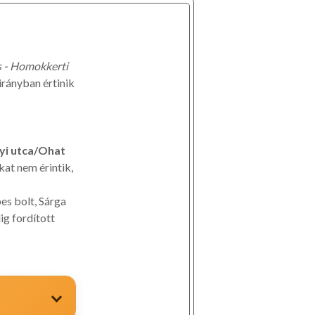
 - Homokkerti
irányban értinik
yi utca/Ohat
at nem érintik,
pes bolt, Sárga
ig fordított