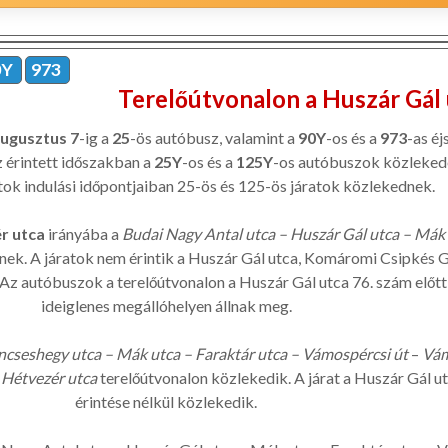
0Y
973
Terelőútvonalon a Huszár Gál
ugusztus 7
-ig a
25
-ös autóbusz, valamint a
90Y
-os és a
973
-as éj
 érintett időszakban a
25Y
-os és a
125Y
-os autóbuszok közleked
atok indulási időpontjaiban 25-ös és 125-ös járatok közlekednek.
r utca
irányába a
Budai Nagy Antal utca – Huszár Gál utca – Mák 
ek. A járatok nem érintik a Huszár Gál utca, Komáromi Csipkés G
z autóbuszok a terelőútvonalon a Huszár Gál utca 76. szám előtt 
ideiglenes megállóhelyen állnak meg.
ncseshegy utca – Mák utca – Faraktár utca – Vámospércsi út
–
Vám
 Hétvezér utca
terelőútvonalon közlekedik. A járat a Huszár Gál u
érintése nélkül közlekedik.