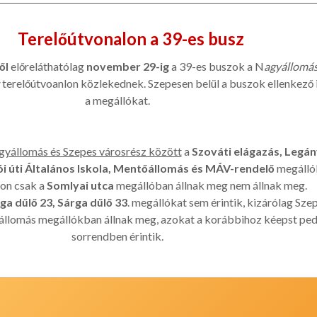
Terelőútvonalon a 39-es busz
ől
előreláthatólag
november 29-ig
a 39-es buszok a N
agyállomás
terelőútvoanlon közlekednek. Szepesen belül a buszok ellenkező 
a megállókat.
gyállomás és Szepes városrész között
a
Szováti elágazás, Legán
ói úti Általános Iskola, Mentőállomás és MÁV-rendelő
megállók
lon csak a
Somlyai utca
megállóban állnak meg nem állnak meg.
ga dűlő 23, Sárga dűlő 33
. megállókat sem érintik, kizárólag Sze
égállomás megállókban állnak meg, azokat a korábbihoz kéepst ped
sorrendben érintik.