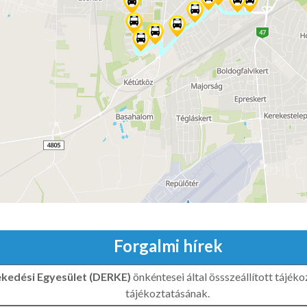
Forgalmi hírek
ekedési Egyesület (DERKE)
önkéntesei által össszeállított tájék
tájékoztatásának.