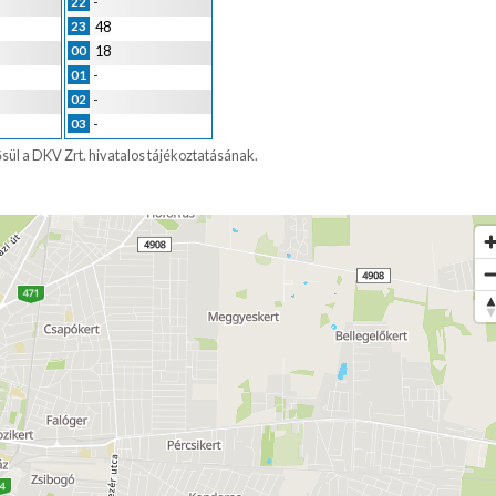
-
22
48
23
18
00
-
01
-
02
-
03
ősül a DKV Zrt. hivatalos tájékoztatásának.
!