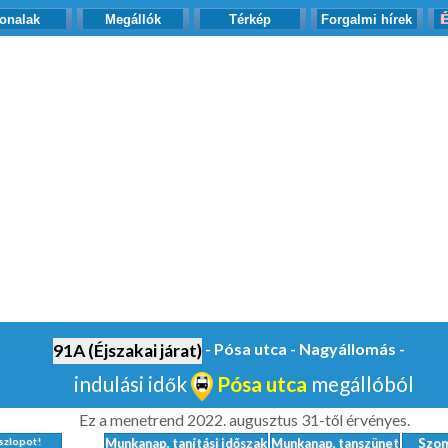
onalak
Megállók
Térkép
Forgalmi hírek
- Pósa utca - Nagyállomás -
91A (Éjszakai járat)
indulási idők
Pósa utca
megállóból
Ez a menetrend 2022. augusztus 31-től érvényes.
szlopot!
Munkanap, tanítási időszak
Munkanap, tanszünet
Szo