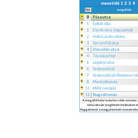
menetidő
1
2
3
4
megállók
91A (Éjszakai járat)
0
Pósa utca
1
Építők útja
1
Derék utca-Jégcsarnok
2
Holló László sétány
3
Sárvári Pál utca
4
Vincellér utca
4
Tócóskert tér
6
Legányi utca
6
Szoboszlói út
7
Szoboszlói úti Általános Is
8
Mentőállomás
11
MÁV-rendelő
11
Nagyállomás
A megállóhelyi indulási idők minden
időszaknak megfelelő értékeket m
függetlenül a megjelenített menetidő