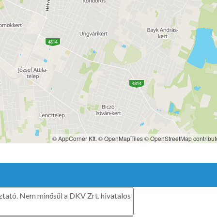
© AppCorner Kft.
© OpenMapTiles
© OpenStreetMap contribut
oztató. Nem minősül a DKV Zrt. hivatalos