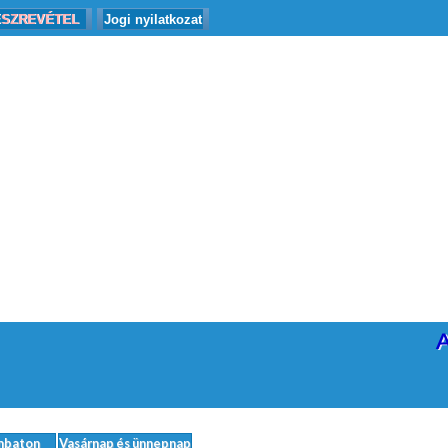
ÉSZREVÉTEL
Jogi nyilatkozat
mbaton
Vasárnap és ünnepnap