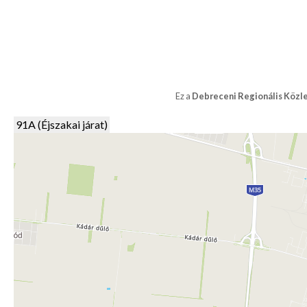
Ez a
Debreceni Regionális Közl
91A (Éjszakai járat)