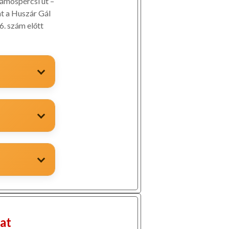
Vámospércsi út –
at a Huszár Gál
6. szám előtt
at