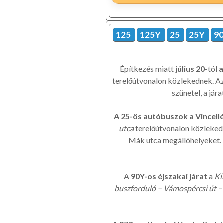
125
125Y
25
25Y
9
Építkezés miatt
július 20
-tól
a
terelőútvonalon közlekednek. Az
szünetel, a jár
A 25-ös autóbuszok a Vincellé
utca
terelőútvonalon közlekedn
Mák utca megállóhelyeket. A
A
90Y-os éjszakai járat
a
Ki
buszforduló – Vámospércsi út –