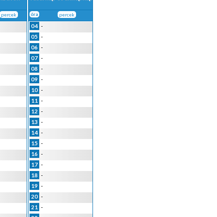
percek
óra
percek
-
04
-
05
-
06
-
07
-
08
-
09
-
10
-
11
-
12
-
13
-
14
-
15
-
16
-
17
-
18
-
19
-
20
-
21