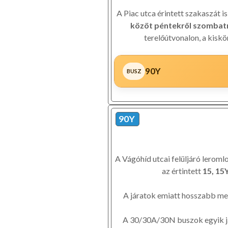
A Piac utca érintett szakaszát i
közöt péntekről szombatr
terelőútvonalon, a kiskö
90Y
90Y
A Vágóhíd utcai felüljáró leroml
az értintett
15, 15
A járatok emiatt hosszabb me
A 30/30A/30N buszok egyik já