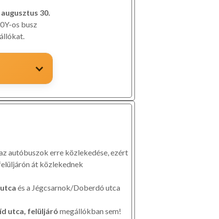
s augusztus 30.
0Y-os busz
állókat.
az autóbuszok erre közlekedése, ezért
felüljárón át közlekednek
 utca
és a Jégcsarnok/Doberdó utca
 utca, felüljáró
megállókban sem!