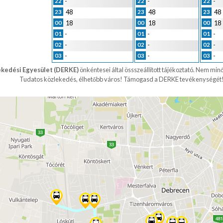
-
-
-
22
22
22
48
48
48
23
23
23
18
18
18
00
00
00
-
-
-
01
01
01
-
-
-
02
02
02
-
-
-
03
03
03
ekedési Egyesület (DERKE)
önkéntesei által össszeállított tájékoztató. Nem min
Tudatos közlekedés, élhetőbb város!
Támogasd a DERKE tevékenységét