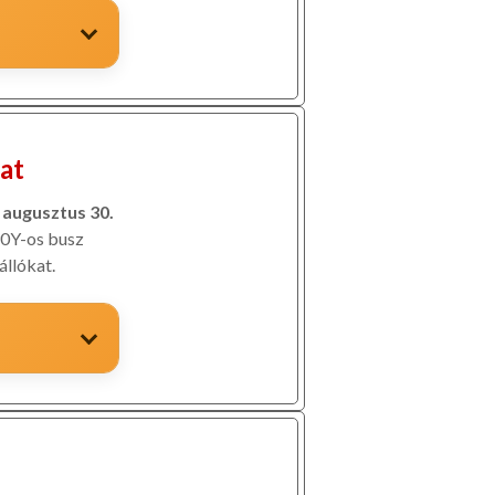
at
s augusztus 30.
0Y-os busz
állókat.