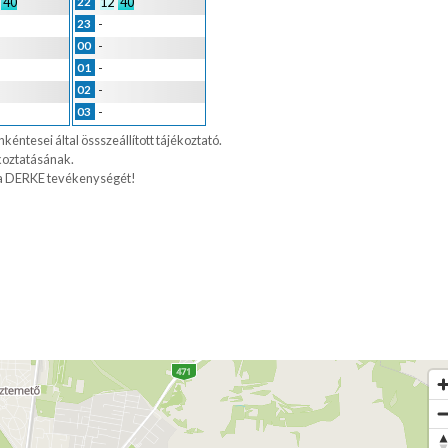
40
12
40
22
-
23
-
00
-
01
-
02
-
03
kéntesei által össszeállított tájékoztató.
koztatásának.
 DERKE tevékenységét!