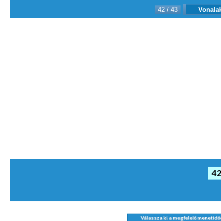
42 / 43
Vonala
4
Válassza ki a megfelelő menetid