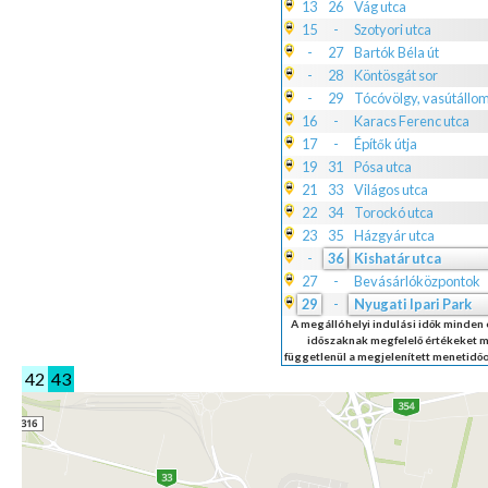
13
26
Vág utca
15
-
Szotyori utca
-
27
Bartók Béla út
-
28
Köntösgát sor
-
29
Tócóvölgy, vasútállo
16
-
Karacs Ferenc utca
17
-
Építők útja
19
31
Pósa utca
21
33
Világos utca
22
34
Torockó utca
23
35
Házgyár utca
-
36
Kishatár utca
27
-
Bevásárlóközpontok
29
-
Nyugati Ipari Park
A megállóhelyi indulási idők minden
időszaknak megfelelő értékeket m
függetlenül a megjelenített menetidő
42
43