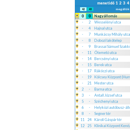
menetidő
1
2
3
4
megállók
42
43
0
0
Nagyállomás
-
2
Wesselényi utca
-
4
Hajnal utca
-
7
Munkácsy Mihály utc
-
8
Dobozi lakótelep
-
9
Brassai Sámuel Szakk
-
11
Ótemető utca
-
14
Bercsényi utca
-
15
Berek utca
-
17
Rákóczi utca
-
19
Kölcsey Központ (Huny
-
21
Mester utca
2
-
Barna utca
3
-
Antall József utca
5
-
Széchenyi utca
6
-
Helyközi autóbusz-ál
8
-
Segner tér
11
24
Károli Gáspár tér
12
25
Klinikai Központ Ken