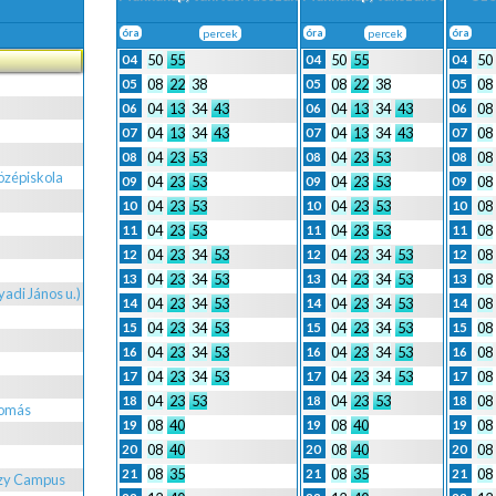
óra
percek
óra
percek
óra
50
55
50
55
50
04
04
04
08
22
38
08
22
38
08
05
05
05
04
13
34
43
04
13
34
43
08
06
06
06
a
04
13
34
43
04
13
34
43
08
07
07
07
04
23
53
04
23
53
08
08
08
08
özépiskola
04
23
53
04
23
53
08
09
09
09
04
23
53
04
23
53
08
10
10
10
04
23
53
04
23
53
08
11
11
11
04
23
34
53
04
23
34
53
08
12
12
12
04
23
34
53
04
23
34
53
08
13
13
13
adi János u.)
04
23
34
53
04
23
34
53
08
14
14
14
04
23
34
53
04
23
34
53
08
15
15
15
04
23
34
53
04
23
34
53
08
16
16
16
04
23
34
53
04
23
34
53
08
17
17
17
04
23
53
04
23
53
08
18
18
18
lomás
08
40
08
40
08
19
19
19
08
40
08
40
08
20
20
20
08
35
08
35
08
21
21
21
ézy Campus