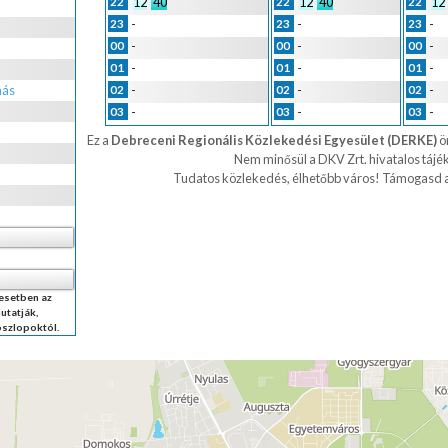
12
40
12
40
12
22
22
22
-
-
-
23
23
23
-
-
-
00
00
00
-
-
-
01
01
01
más
-
-
-
02
02
02
-
-
-
03
03
03
Ez a
Debreceni Regionális Közlekedési Egyesület (DERKE)
ön
Nem minősül a DKV Zrt. hivatalos tájé
Tudatos közlekedés, élhetőbb város!
Támogasd a
 esetben az
utatják,
oszlopoktól.