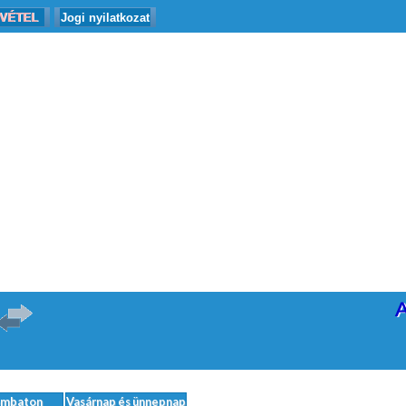
VÉTEL
Jogi nyilatkozat
ombaton
Vasárnap és ünnepnap