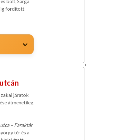
pes bolt, Sárga
ig fordított
 utcán
szakai járatok
ése átmenetileg
utca – Faraktár
yörgy tér és a
kialakított