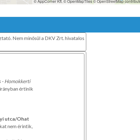
© AppCorner Kft.
© OpenMapTiles
© OpenStreetMap contribut
oztató. Nem minősül a DKV Zrt. hivatalos
 - Homokkerti
irányban értinik
yi utca/Ohat
at nem érintik,