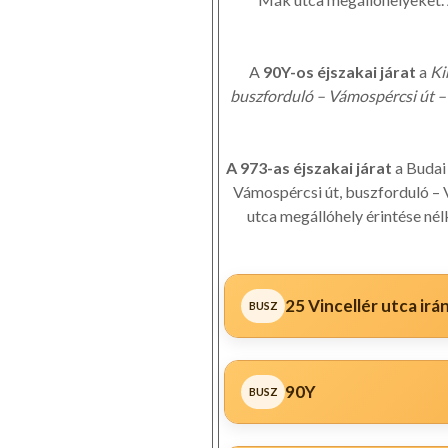
A
90Y-os éjszakai járat
a
Ki
buszforduló – Vámospércsi út –
A 973-as éjszakai járat
a Budai
Vámospércsi út, buszforduló – 
utca megállóhely érintése nél
25 Vincellér utca ir
90Y