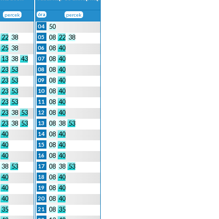
percek
óra
percek
50
04
22
38
08
22
38
05
25
38
08
40
06
13
38
43
08
40
07
23
53
08
40
08
23
53
08
40
09
23
53
08
40
10
23
53
08
40
11
23
38
53
08
40
12
23
38
53
08
38
53
13
40
08
40
14
40
08
40
15
40
08
40
16
38
53
08
38
53
17
40
08
40
18
40
08
40
19
40
08
40
20
35
08
35
21