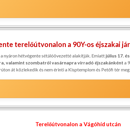
nte terelőútvonalon a 90Y-os éjszakai jár
s a nyáron hétvégente sétálóövezetté alakítják. Emiatt
július 17. é
a, valamint szombatról vasárnapra virradó éjszakánként
a 9
rúton át közlekedik és nem érinti a Kisptemplom és Petőfi tér meg
Terelőútvonalon a Vágóhíd utcán