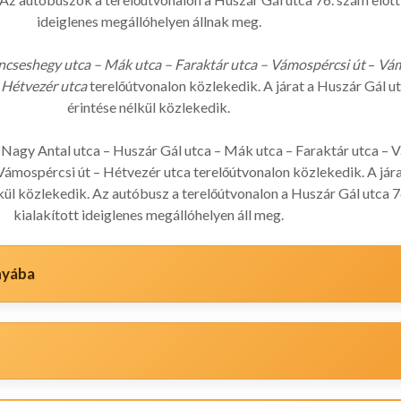
ideiglenes megállóhelyen állnak meg.
ncseshegy utca – Mák utca – Faraktár utca – Vámospércsi út
–
Vám
 Hétvezér utca
terelőútvonalon közlekedik. A járat a Huszár Gál u
érintése nélkül közlekedik.
 Nagy Antal utca – Huszár Gál utca – Mák utca – Faraktár utca – 
Vámospércsi út – Hétvezér utca terelőútvonalon közlekedik. A jár
kül közlekedik. Az autóbusz a terelőútvonalon a Huszár Gál utca 7
kialakított ideiglenes megállóhelyen áll meg.
ányába