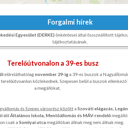
Forgalmi hírek
ekedési Egyesület (DERKE)
önkéntesei által össszeállított tájék
tájékoztatásának.
Terelőútvonalon a 39-es busz
ől
előreláthatólag
november 29-ig
a 39-es buszok a N
agyállomás
terelőútvoanlon közlekednek. Szepesen belül a buszok ellenkező 
a megállókat.
gyállomás és Szepes városrész között
a
Szováti elágazás, Legán
ói úti Általános Iskola, Mentőállomás és MÁV-rendelő
megállók
lon csak a
Somlyai utca
megállóban állnak meg nem állnak meg.