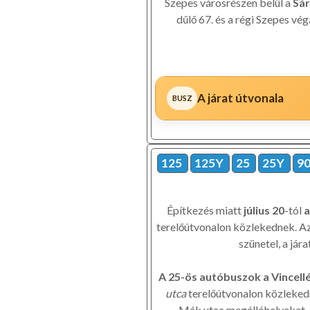
Szepes városrészen belül a
Sár
dűlő 67. és a régi Szepes v
A járat útvonala
125
125Y
25
25Y
9
Építkezés miatt
július 20
-tól
a
terelőútvonalon közlekednek. Az
szünetel, a jár
A 25-ös autóbuszok a Vincellé
utca
terelőútvonalon közlekedn
Mák utca megállóhelyeket. A