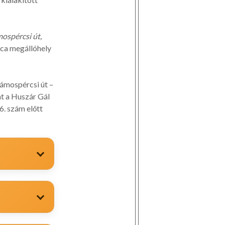
ospércsi út,
tca megállóhely
Vámospércsi út –
at a Huszár Gál
6. szám előtt