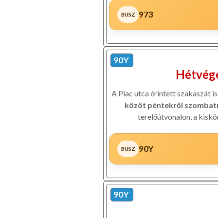
973
90Y
Hétvége
A Piac utca érintett szakaszát i
közöt péntekről szombatr
terelőútvonalon, a kiskö
90Y
90Y