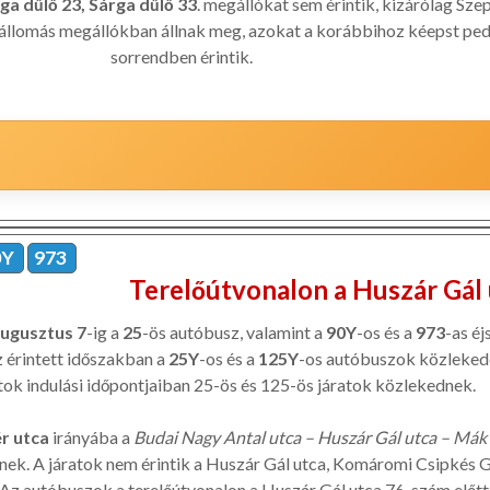
ga dűlő 23, Sárga dűlő 33
. megállókat sem érintik, kizárólag Sze
égállomás megállókban állnak meg, azokat a korábbihoz kéepst ped
sorrendben érintik.
0Y
973
Terelőútvonalon a Huszár Gál
ugusztus 7
-ig a
25
-ös autóbusz, valamint a
90Y
-os és a
973
-as éj
 érintett időszakban a
25Y
-os és a
125Y
-os autóbuszok közleked
atok indulási időpontjaiban 25-ös és 125-ös járatok közlekednek.
r utca
irányába a
Budai Nagy Antal utca – Huszár Gál utca – Mák 
ek. A járatok nem érintik a Huszár Gál utca, Komáromi Csipkés G
z autóbuszok a terelőútvonalon a Huszár Gál utca 76. szám előtt 