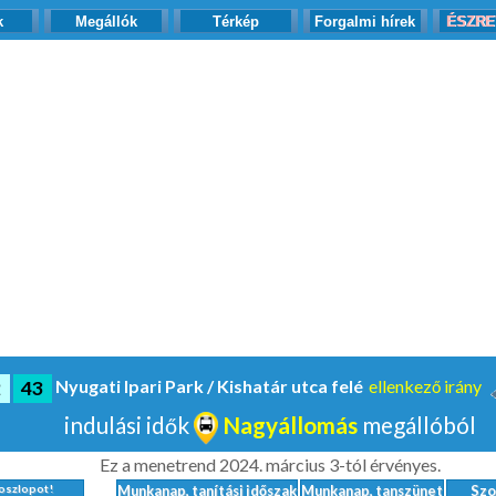
k
Megállók
Térkép
Forgalmi hírek
ÉSZRE
Nyugati Ipari Park / Kishatár utca felé
ellenkező irány
2
43
indulási idők
Nagyállomás
megállóból
Ez a menetrend 2024. március 3-tól érvényes.
őoszlopot!
Munkanap, tanítási időszak
Munkanap, tanszünet
Sz