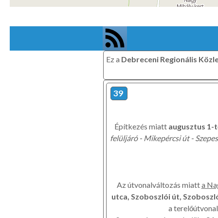
Ez a
Debreceni Regionális Közl
39
Építkezés miatt
augusztus 1-t
felüljáró - Mikepércsi út - Szepes
Az útvonalváltozás miatt
a Na
utca, Szoboszlói út, Szoboszl
a terelőútvona