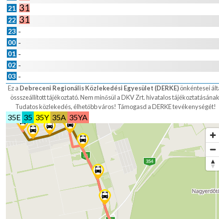
31
21
31
22
23
-
00
-
01
-
02
-
03
-
Ez a
Debreceni Regionális Közlekedési Egyesület (DERKE)
önkéntesei ált
össszeállított tájékoztató. Nem minősül a DKV Zrt. hivatalos tájékoztatásának
Tudatos közlekedés, élhetőbb város!
Támogasd a DERKE tevékenységét!
35E
35
35Y
35A
35YA