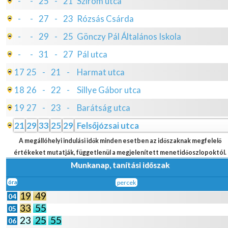
-
-
25
-
21
Szirom utca
-
-
27
-
23
Rózsás Csárda
-
-
29
-
25
Gönczy Pál Általános Iskola
-
-
31
-
27
Pál utca
17
25
-
21
-
Harmat utca
18
26
-
22
-
Sillye Gábor utca
19
27
-
23
-
Barátság utca
21
29
33
25
29
Felsőjózsai utca
A megállóhelyi indulási idők minden esetben az időszaknak megfelelő
értékeket mutatják, függetlenül a megjelenített menetidőoszlopoktól.
Munkanap, tanítási időszak
óra
percek
19
49
04
33
55
05
23
25
55
06