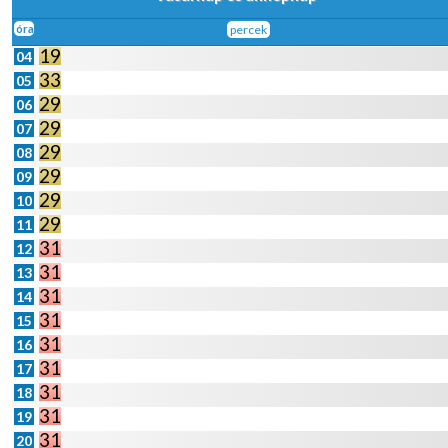
óra
percek
19
04
33
05
29
06
29
07
29
08
29
09
29
10
29
11
31
12
31
13
31
14
31
15
31
16
31
17
31
18
31
19
31
20