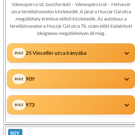
Vámospércsi út, buszforduló – Vámospércsi út – Hétvezér
utca terelőútvonalon közlekedik. A járat a Huszár Gál utca
megállóhely érintése nélkül közlekedik. Az autóbusz a
terelőútvonalon a Huszár Gál utca 76. szám előtt kialakított
ideiglenes megállóhelyen áll meg.
25 Vincellér utca irányába
90Y
973
90Y