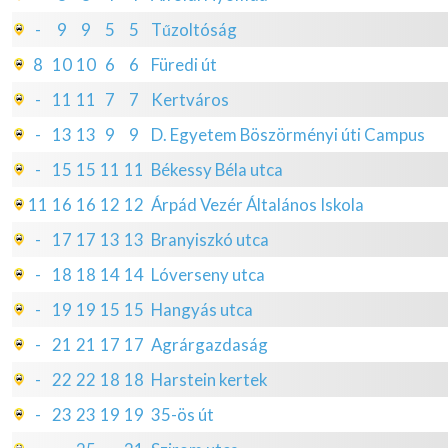
-
9
9
5
5
Tűzoltóság
8
10
10
6
6
Füredi út
-
11
11
7
7
Kertváros
-
13
13
9
9
D. Egyetem Böszörményi úti Campus
-
15
15
11
11
Békessy Béla utca
11
16
16
12
12
Árpád Vezér Általános Iskola
-
17
17
13
13
Branyiszkó utca
-
18
18
14
14
Lóverseny utca
-
19
19
15
15
Hangyás utca
-
21
21
17
17
Agrárgazdaság
-
22
22
18
18
Harstein kertek
-
23
23
19
19
35-ös út