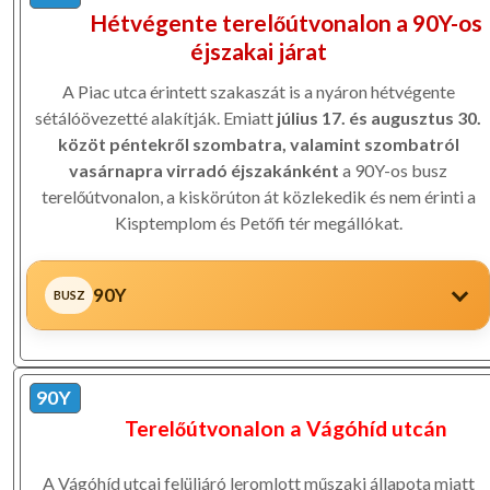
Hétvégente terelőútvonalon a 90Y-os
éjszakai járat
A Piac utca érintett szakaszát is a nyáron hétvégente
sétálóövezetté alakítják. Emiatt
július 17. és augusztus 30.
közöt péntekről szombatra, valamint szombatról
vasárnapra virradó éjszakánként
a 90Y-os busz
terelőútvonalon, a kiskörúton át közlekedik és nem érinti a
Kisptemplom és Petőfi tér megállókat.
90Y
90Y
Terelőútvonalon a Vágóhíd utcán
A Vágóhíd utcai felüljáró leromlott műszaki állapota miatt