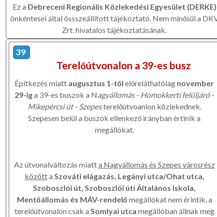
Ez a
Debreceni Regionális Közlekedési Egyesület (DERKE)
önkéntesei által össszeállított tájékoztató. Nem minősül a DK
Zrt. hivatalos tájékoztatásának.
39
Terelőútvonalon a 39-es busz
Építkezés miatt
augusztus 1-től
előreláthatólag
november
29-ig
a 39-es buszok a N
agyállomás - Homokkerti felüljáró -
Mikepércsi út - Szepes
terelőútvoanlon közlekednek.
Szepesen belül a buszok ellenkező irányban értinik a
megállókat.
Az útvonalváltozás miatt
a Nagyállomás és Szepes városrész
között
a
Szováti elágazás, Legányi utca/Ohat utca,
Szoboszlói út, Szoboszlói úti Általános Iskola,
Mentőállomás és MÁV-rendelő
megállókat nem érintik, a
terelőútvonalon csak a
Somlyai utca
megállóban állnak meg