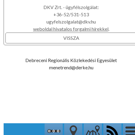
DKV Zrt. - ügyfélszolgálat:
+36-52/531-513
ugyfelszolgalat@dkv.hu
weboldal hivatalos forgalmi hírekkel
.
VISSZA
Debreceni Regionális Közlekedési Egyesület
menetrend@derke.hu