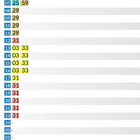
25
59
07
29
08
29
09
29
10
29
11
31
12
03
33
13
03
33
14
03
33
15
03
33
16
31
17
31
18
31
19
31
20
31
21
31
22
23
-
00
-
01
-