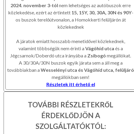
2024. november 3-tól
nem lehetséges az autóbuszok erre
közlekedése, ezért az értintett
15, 15Y, 30, 30A, 30N és 90Y
-
os buszok terelőútvonalon, a Homokkerti felüljárón át
közlekednek
A járatok emiatt hosszabb menetidővel közlekednek,
valamint többségük nem érinti a
Vágóhíd utca
és a
Jégcsarnok/Doberdó utca irányába a
Zsibogó
megállókat.
A 30/30A/30N buszok egyik járata sem a áll meg a
továbbiakban a
Wesselényi utca és Vágóhíd utca, felüljáró
megállókban sem!
Részletek itt érhető el
TOVÁBBI RÉSZLETEKRŐL
ÉRDEKLŐDJÖN A
SZOLGÁLTATÓKTÓL: