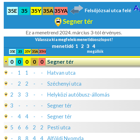
Felsőjózsai utca felé
35E
35
35Y
35A
35YA
Segner tér
Ez a menetrend 2024. március 3-tól érvényes.
Válassza ki a megfelelő menetidőoszlopot!
menetidő
1
2
3
4
megállók
35E
35
35Y
35A
35YA
0
0
0
0
0
Segner tér
-
1
1
-
-
Hatvan utca
-
2
2
-
-
Széchenyi utca
2
3
3
-
-
Helyközi autóbusz-állomás
3
-
-
-
-
Segner tér
-
4
4
-
-
Segner tér
5
6
6
2
2
Pesti utca
-
8
8
4
4
Alföldi Nyomda