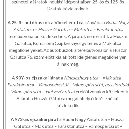
szünetel, a járatok indulási időpontjaiban 25-ös és 125-ös
járatok közlekednek.
A 25-ös autóbuszok a Vincellér utca
irányába a
Budai Nagy
Antal utca – Huszár Gál utca – Mák utca – Faraktár utca
terelőútvonalon közlekednek. A járatok nem érintik a Huszár
Gál utca, Komáromi Csipkés György tér és a Mák utca
megállóhelyeket. Az autóbuszok a terelőútvonalon a Huszár
Gál utca 76. szám előtt kialakított ideiglenes megállóhelyen
állnak meg.
A
90Y-os éjszakai járat
a
Kincseshegy utca – Mák utca –
Faraktár utca – Vámospércsi út
–
Vámospércsi út, buszforduló
– Vámospércsi út – Hétvezér utca
terelőútvonalon közlekedik.
A járat a Huszár Gál utca megállóhely érintése nélkül
közlekedik.
A 973-as éjszakai járat
a Budai Nagy Antal utca – Huszár
Gál utca – Mák utca – Faraktár utca – Vámospércsi út –