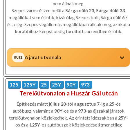
nem állnak meg.
Szepes városrészen belül a
Sárga dűlő 23, Sárga dűlő 33
.
megállókat sem érintik, kizárólag Szepes bolt, Sárga dűlő 67.
és a régi Szepes végállomás megállókban állnak meg, azokat a
korábbihoz kéepst pedig fordított sorrendben érintik.
A járat útvonala
125
125Y
25
25Y
90Y
973
Terelőútvonalon a Huszár Gál utcán
Építkezés miatt
július 20
-tól
augusztus 7
-ig a
25
-ös
autóbusz, valamint a
90Y
-os és a
973
-as éjszakai járatok
terelőútvonalon közlekednek. Az érintett időszakban a
25Y
-
os és a
125Y
-os autóbuszok közlekedése átmenetileg