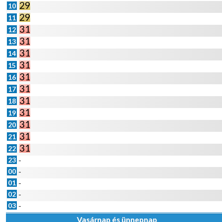
29
10
29
11
31
12
31
13
31
14
31
15
31
16
31
17
31
18
31
19
31
20
31
21
31
22
23
-
00
-
01
-
02
-
03
-
Vasárnap és ünnepnap