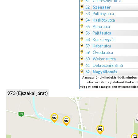
51
Cseresznye utca
52
Széna tér
53
Puttony utca
54
Kaskötő utca
55
Alma utca
56
Pajtás utca
58
Konzervgyár
59
Kabar utca
59
Óvoda utca
60
Wekerle utca
61
Debreceni Erőmű
62
Nagyállomás
A megállóhelyi indulási idők minden
időszaknak megfelelő értékeket m
függetlenül a megjelenített menetidő
973 (Éjszakai járat)