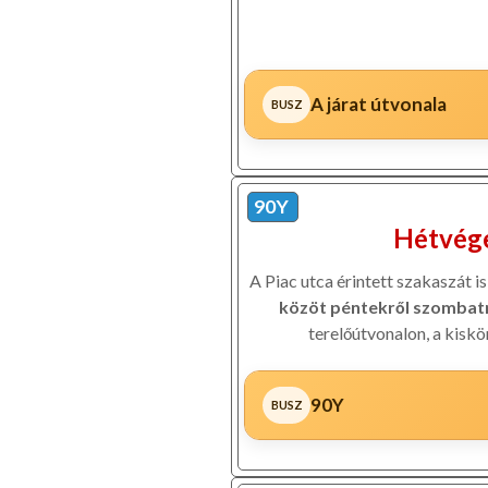
A járat útvonala
90Y
Hétvége
A Piac utca érintett szakaszát i
közöt péntekről szombatr
terelőútvonalon, a kiskö
90Y