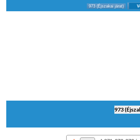
973 (Éjszakai járat)
V
973 (Éjszak