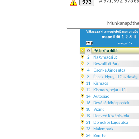
A
971, 972, 973 é
973
Munkanapáthel
Válassza ki a megfelelő menetidőo
menetidő
1
2
3
4
megállók
973 (Éjszakai járat)
0
Péterfia dűlő
2
Nagymacsi út
3
Beszállítói Park
4
Csonka János utca
8
Észak-Nyugati Gazdasági
11
Kismacs
12
Kismacs, bejárati út
14
Autópiac
16
Bevásárlóközpontok
18
Vízmű
19
Honvéd Középiskola
21
Domokos Lajos utca
23
Malompark
24
Bem tér