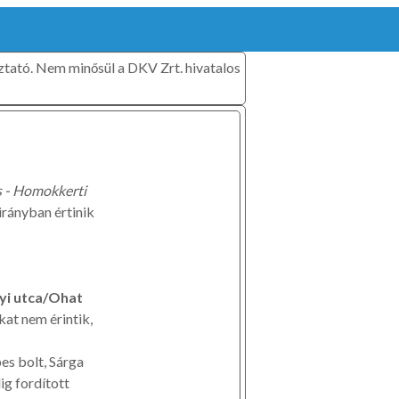
oztató. Nem minősül a DKV Zrt. hivatalos
 - Homokkerti
irányban értinik
yi utca/Ohat
at nem érintik,
pes bolt, Sárga
ig fordított