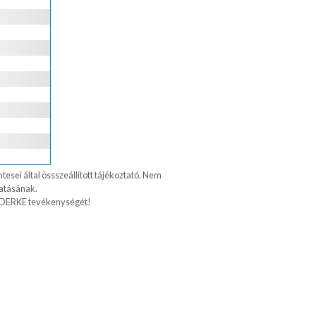
esei által össszeállított tájékoztató. Nem
tatásának.
DERKE tevékenységét!