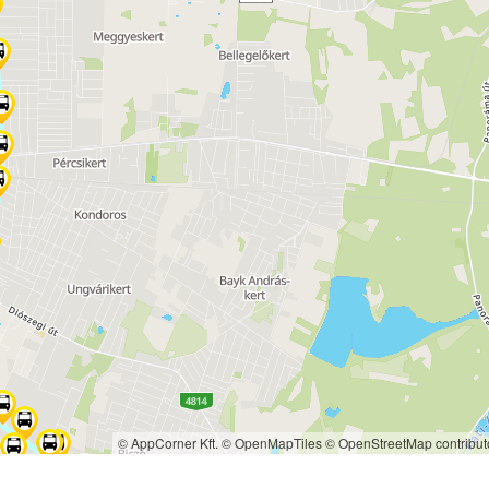
© AppCorner Kft.
© OpenMapTiles
© OpenStreetMap contribut