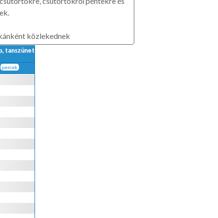
 csütörtökre, csütörtökről péntekre és
ek.
kánként közlekednek
, tanszünet
percek