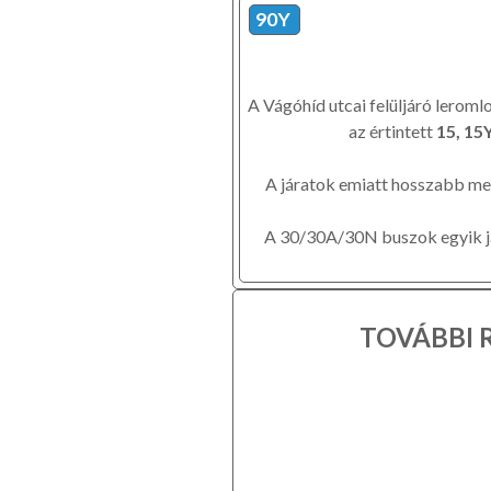
90Y
A Vágóhíd utcai felüljáró leroml
az értintett
15, 15
A járatok emiatt hosszabb me
A 30/30A/30N buszok egyik já
TOVÁBBI 