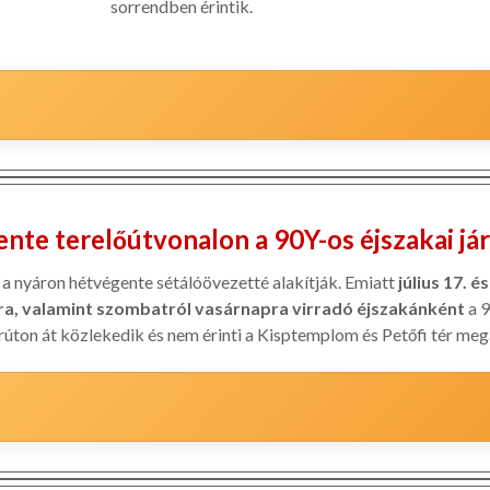
sorrendben érintik.
nte terelőútvonalon a 90Y-os éjszakai jár
s a nyáron hétvégente sétálóövezetté alakítják. Emiatt
július 17. é
a, valamint szombatról vasárnapra virradó éjszakánként
a 9
rúton át közlekedik és nem érinti a Kisptemplom és Petőfi tér meg