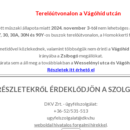
Terelőútvonalon a Vágóhíd utcán
ott műszaki állapota miatt
2024. november 3-tól
nem lehetséges 
Y, 30, 30A, 30N és 90Y
-os buszok terelőútvonalon, a Homokkerti 
netidővel közlekednek, valamint többségük nem érinti a
Vágóhíd
irányába a
Zsibogó
megállókat.
rata sem a áll meg a továbbiakban a
Wesselényi utca és Vágóhíd
Részletek itt érhető el
RÉSZLETEKRŐL ÉRDEKLŐDJÖN A SZOL
DKV Zrt. - ügyfélszolgálat:
+36-52/531-513
ugyfelszolgalat@dkv.hu
weboldal hivatalos forgalmi hírekkel
.