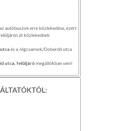
az autóbuszok erre közlekedése, ezért
felüljárón át közlekednek
 utca
és a Jégcsarnok/Doberdó utca
 utca, felüljáró
megállókban sem!
GÁLTATÓKTÓL: