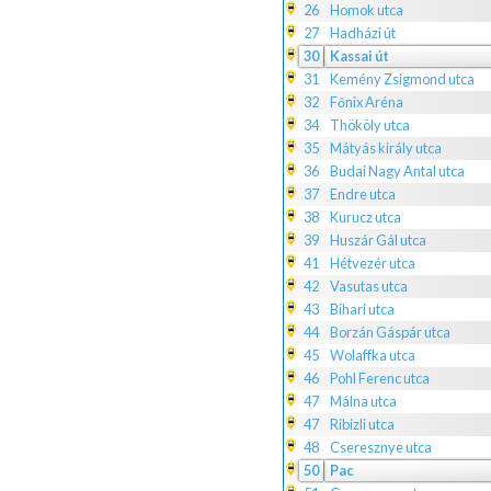
26
Homok utca
27
Hadházi út
30
Kassai út
31
Kemény Zsigmond utca
32
Főnix Aréna
34
Thököly utca
35
Mátyás király utca
36
Budai Nagy Antal utca
37
Endre utca
38
Kurucz utca
39
Huszár Gál utca
41
Hétvezér utca
42
Vasutas utca
43
Bihari utca
44
Borzán Gáspár utca
45
Wolaffka utca
46
Pohl Ferenc utca
47
Málna utca
47
Ribizli utca
48
Cseresznye utca
50
Pac