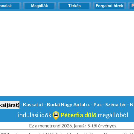
onalak
Megállók
Térkép
Forgalmi hírek
É
- Kassai út - Budai Nagy Antal u. - Pac - Széna tér -
ai járat)
indulási idők
Péterfia dűlő
megállóból
Ez a menetrend 2026. január 5-től érvényes.