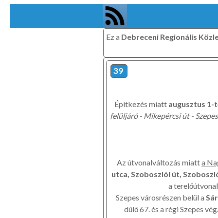
Ez a
Debreceni Regionális Közl
39
Építkezés miatt
augusztus 1-t
felüljáró - Mikepércsi út - Szepes
Az útvonalváltozás miatt
a Na
utca, Szoboszlói út, Szoboszl
a terelőútvona
Szepes városrészen belül a
Sár
dűlő 67. és a régi Szepes v