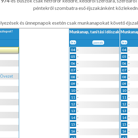
s 974
-es buszok csak hétfőrőr keddre, keddről szerdára, szerdáról
péntekről szombatra eső éjszakánként közlekedn
yezések és ünnepnapok esetén csak munkanapokat követő éjsza
szlopot!
Munkanap, tanítási időszak
Munkanap
óra
percek
óra
-
-
04
04
-
-
05
05
-
-
06
06
-
-
07
07
 Övezet
-
-
08
08
-
-
09
09
-
-
10
10
-
-
11
11
-
-
12
12
-
-
13
13
-
-
14
14
-
-
15
15
-
-
16
16
17
17