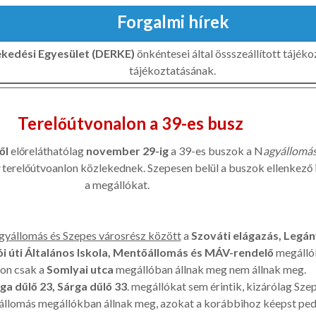
Forgalmi hírek
ekedési Egyesület (DERKE)
önkéntesei által össszeállított tájék
tájékoztatásának.
Terelőútvonalon a 39-es busz
ől
előreláthatólag
november 29-ig
a 39-es buszok a N
agyállomás
terelőútvoanlon közlekednek. Szepesen belül a buszok ellenkező 
a megállókat.
gyállomás és Szepes városrész között
a
Szováti elágazás, Legán
ói úti Általános Iskola, Mentőállomás és MÁV-rendelő
megállók
lon csak a
Somlyai utca
megállóban állnak meg nem állnak meg.
ga dűlő 23, Sárga dűlő 33
. megállókat sem érintik, kizárólag Sze
égállomás megállókban állnak meg, azokat a korábbihoz kéepst ped