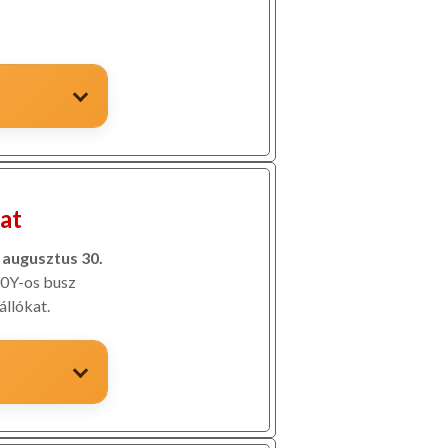
at
s augusztus 30.
0Y-os busz
állókat.