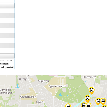
 esetben az
utatják,
oszlopoktól.