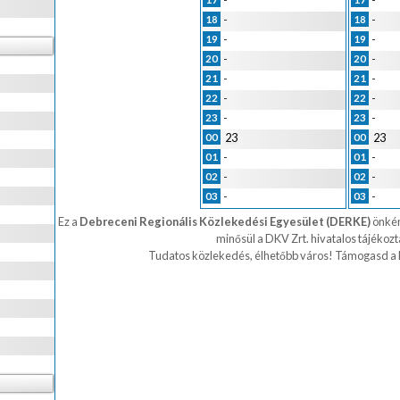
-
-
-
-
18
18
-
-
19
19
-
-
20
20
-
-
21
21
-
-
22
22
-
-
23
23
23
23
00
00
-
-
01
01
-
-
02
02
-
-
03
03
Ez a
Debreceni Regionális Közlekedési Egyesület (DERKE)
önként
minősül a DKV Zrt. hivatalos tájékoz
Tudatos közlekedés, élhetőbb város!
Támogasd a 