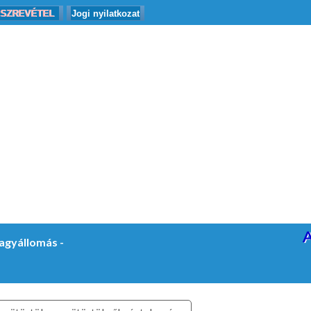
SZREVÉTEL
Jogi nyilatkozat
 Nagyállomás -