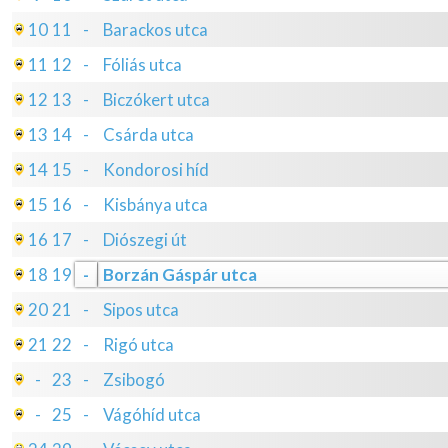
10
11
-
Barackos utca
11
12
-
Fóliás utca
12
13
-
Biczókert utca
13
14
-
Csárda utca
14
15
-
Kondorosi híd
15
16
-
Kisbánya utca
16
17
-
Diószegi út
18
19
-
Borzán Gáspár utca
20
21
-
Sipos utca
21
22
-
Rigó utca
-
23
-
Zsibogó
-
25
-
Vágóhíd utca