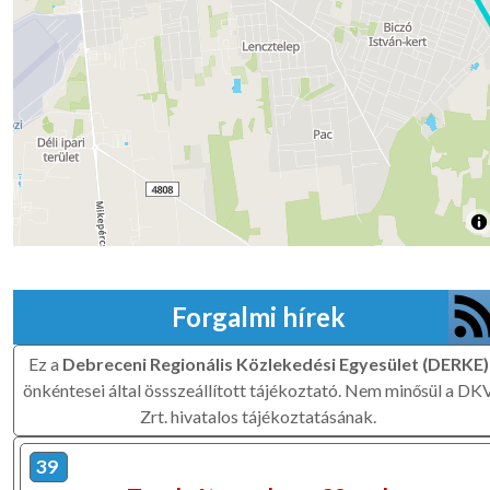
Forgalmi hírek
Ez a
Debreceni Regionális Közlekedési Egyesület (DERKE)
önkéntesei által össszeállított tájékoztató. Nem minősül a DK
Zrt. hivatalos tájékoztatásának.
39