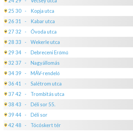
24
29
-
Vécsey utca
25
30
-
Kopja utca
26
31
-
Kabar utca
27
32
-
Óvoda utca
28
33
-
Wekerle utca
29
34
-
Debreceni Erőmű
32
37
-
Nagyállomás
34
39
-
MÁV-rendelő
36
41
-
Salétrom utca
37
42
-
Trombitás utca
38
43
-
Déli sor 55.
39
44
-
Déli sor
42
48
-
Tócóskert tér