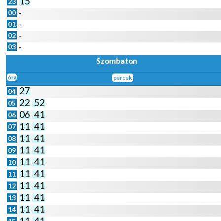
15
23
00
-
01
-
02
-
03
-
Szombaton
óra
percek
27
04
22
52
05
06
41
06
11
41
07
11
41
08
11
41
09
11
41
10
11
41
11
11
41
12
11
41
13
11
41
14
11
41